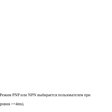
. Режим PNP или NPN выбирается пользователем при
ровня >=4ms).