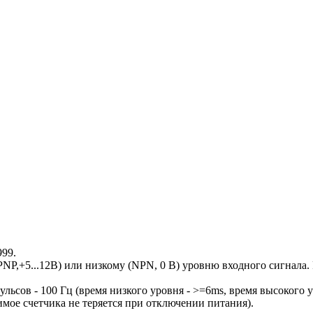
99.
P,+5...12В) или низкому (NPN, 0 В) уровню входного сигнала
сов - 100 Гц (время низкого уровня - >=6ms, время высокого у
ое счетчика не теряется при отключении питания).